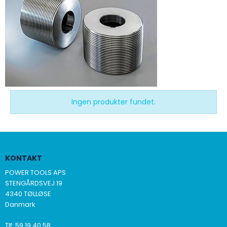
Ingen produkter fundet.
KONTAKT
POWER TOOLS APS
STENGÅRDSVEJ 19
4340 TØLLØSE
Danmark
Tlf
:
59 19 40 58