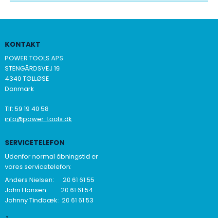
KONTAKT
POWER TOOLS APS
STENGÅRDSVEJ 19
4340 TØLLØSE
Danmark
Tlf
:
59 19 40 58
info@power-tools.dk
SERVICETELEFON
Udenfor normal åbningstid er
vores servicetelefon:
Anders Nielsen: 20 61 61 55
John Hansen: 20 61 61 54
Johnny Tindbæk: 20 61 61 53