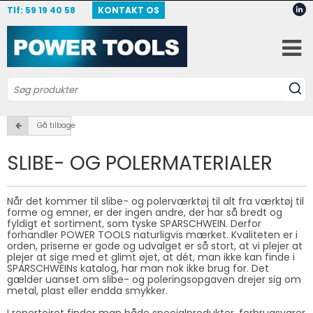
Tlf: 59 19 40 58
KONTAKT OS
Gå tilbage
SLIBE- OG POLERMATERIALER
Når det kommer til slibe- og polerværktøj til alt fra værktøj til
forme og emner, er der ingen andre, der har så bredt og
fyldigt et sortiment, som tyske SPARSCHWEIN. Derfor
forhandler POWER TOOLS naturligvis mærket. Kvaliteten er i
orden, priserne er gode og udvalget er så stort, at vi plejer at
plejer at sige med et glimt øjet, at dét, man ikke kan finde i
SPARSCHWEINs katalog, har man nok ikke brug for. Det
gælder uanset om slibe- og poleringsopgaven drejer sig om
metal, plast eller endda smykker.
I repertoiret finder man både specialprodukter, forbrugsvarer